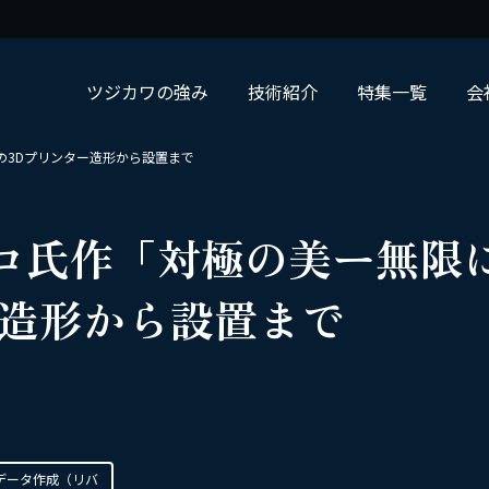
ツジカワの強み
技術紹介
特集一覧
会
の3Dプリンター造形から設置まで
コ氏作「対極の美ー無限
ー造形から設置まで
データ作成（リバ