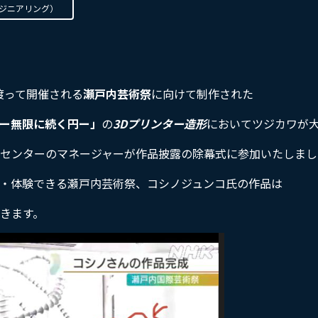
ジニアリング）
に渡って開催される
瀬戸内芸術祭
に向けて制作された
ー無限に続く円ー」
の
3Dプリンター造形
においてツジカワが
センターのマネージャーが作品披露の除幕式に参加いたしまし
・体験できる瀬戸内芸術祭、コシノジュンコ氏の作品は
きます。