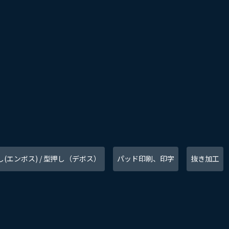
(エンボス) /
型押し（デボス）
パッド印刷、印字
抜き加工