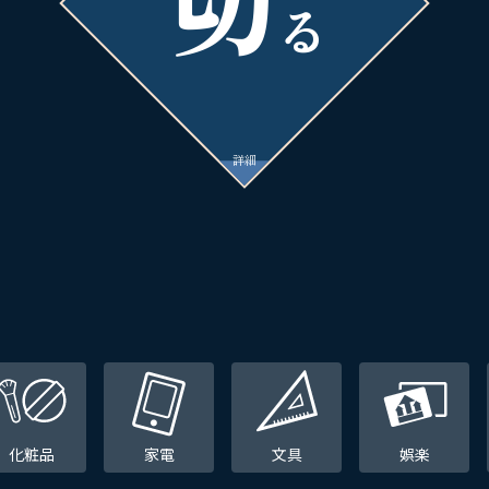
る
化粧品
家電
文具
娯楽