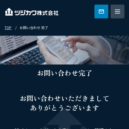
TOP
お問い合わせ 完了
ツジカワの強み
技術紹介
お問い合わせ
完了
特集一覧
お問い合わせいただきまして
会社概要
ありがとうございます
カタログ