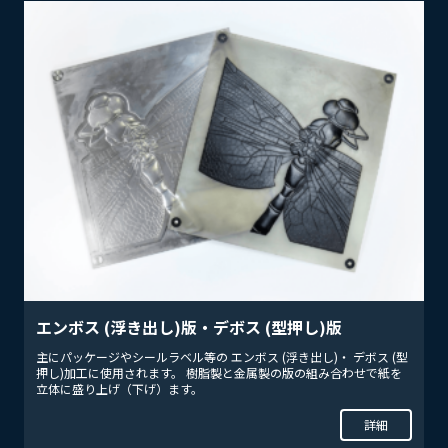
エンボス (浮き出し)版・デボス (型押し)版
主にパッケージやシールラベル等の エンボス (浮き出し)・ デボス (型
押し)加工に使用されます。 樹脂製と金属製の版の組み合わせで紙を
立体に盛り上げ（下げ）ます。
詳細