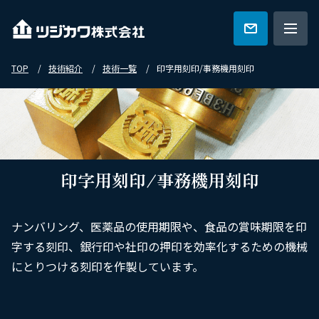
TOP
技術紹介
技術一覧
印字用刻印/事務機用刻印
ツジカワの強み
技術紹介
印字用刻印/事務機用刻印
特集一覧
ナンバリング、医薬品の使用期限や、食品の賞味期限を印
字する刻印、銀行印や社印の押印を効率化するための機械
会社概要
にとりつける刻印を作製しています。
カタログ